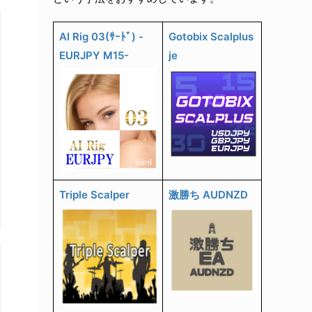
AI Rig 03(ｻｰﾄﾞ) -
Gotobix Scalplus
EURJPY M15-
je
Triple Scalper
激勝ち AUDNZD