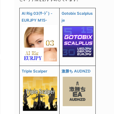
AI Rig 03(ｻｰﾄﾞ) -
Gotobix Scalplus
EURJPY M15-
je
Triple Scalper
激勝ち AUDNZD