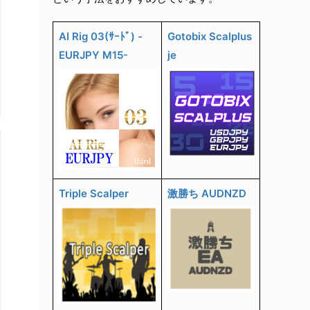
AI Rig 03(ｻｰﾄﾞ) -
Gotobix Scalplus
EURJPY M15-
je
Triple Scalper
激勝ち AUDNZD