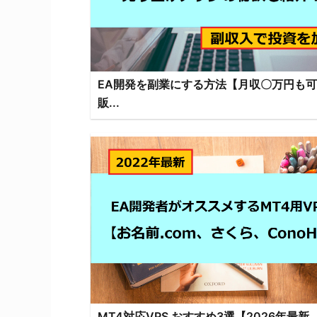
EA開発を副業にする方法【月収〇万円も
販...
MT4対応VPS おすすめ3選【2026年最新..