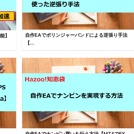
自作EAでボリンジャーバンドによる逆張り手法
可能】
【...
.
自作EAでナンピン買いを行う方法【MT4でFX...