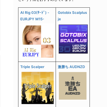
AI Rig 03(ｻｰﾄﾞ) -
Gotobix Scalplus
EURJPY M15-
je
Triple Scalper
激勝ち AUDNZD