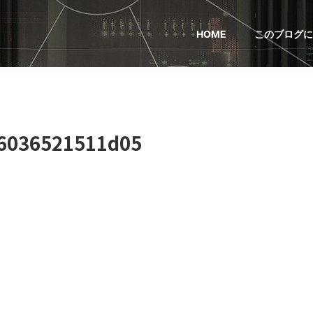
HOME
このブログに
6036521511d05