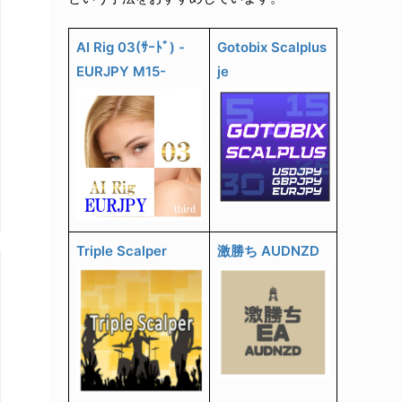
AI Rig 03(ｻｰﾄﾞ) -
Gotobix Scalplus
EURJPY M15-
je
Triple Scalper
激勝ち AUDNZD