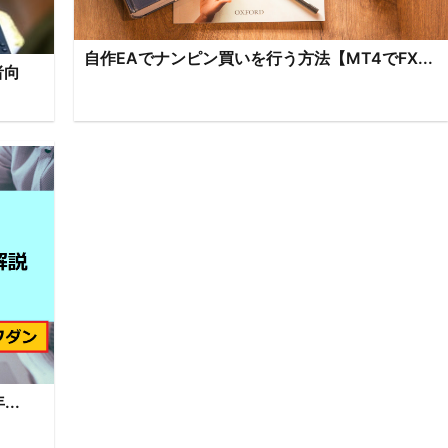
自作EAでナンピン買いを行う方法【MT4でFX...
者向
..