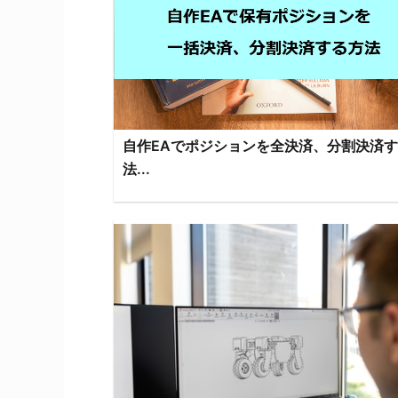
自作EAでポジションを全決済、分割決済
法...