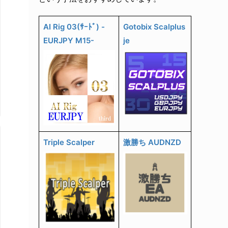
AI Rig 03(ｻｰﾄﾞ) -
Gotobix Scalplus
EURJPY M15-
je
Triple Scalper
激勝ち AUDNZD