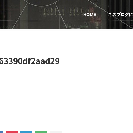
HOME
このブログに
63390df2aad29