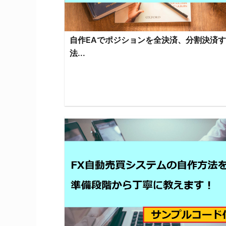
自作EAでポジションを全決済、分割決済
法...