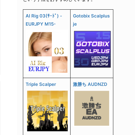
AI Rig 03(ｻｰﾄﾞ) -
Gotobix Scalplus
EURJPY M15-
je
Triple Scalper
激勝ち AUDNZD