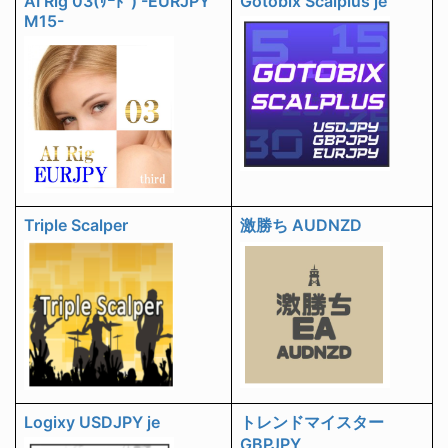
AI Rig 03(ｻｰﾄﾞ) -EURJPY
Gotobix Scalplus je
M15-
Triple Scalper
激勝ち AUDNZD
Logixy USDJPY je
トレンドマイスター
GBPJPY