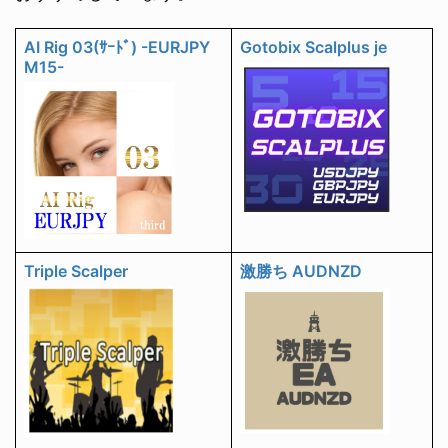
AI Rig 03(ｻｰﾄﾞ) -EURJPY
Gotobix Scalplus je
M15-
Triple Scalper
激勝ち AUDNZD