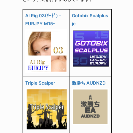
AI Rig 03(ｻｰﾄﾞ) -
Gotobix Scalplus
EURJPY M15-
je
Triple Scalper
激勝ち AUDNZD