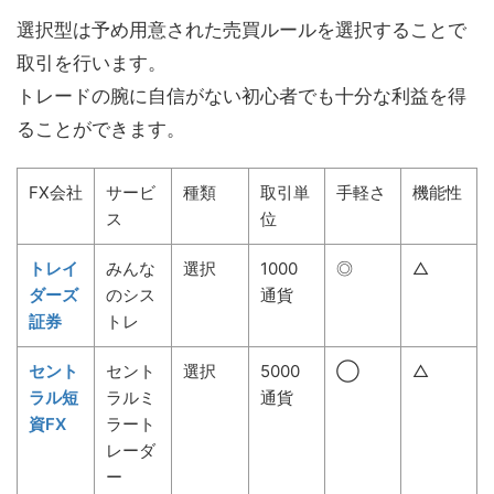
選択型は予め用意された売買ルールを選択することで
取引を行います。
トレードの腕に自信がない初心者でも十分な利益を得
ることができます。
FX会社
サービ
種類
取引単
手軽さ
機能性
ス
位
トレイ
みんな
選択
1000
◎
△
ダーズ
のシス
通貨
証券
トレ
セント
セント
選択
5000
◯
△
ラル短
ラルミ
通貨
資FX
ラート
レーダ
ー