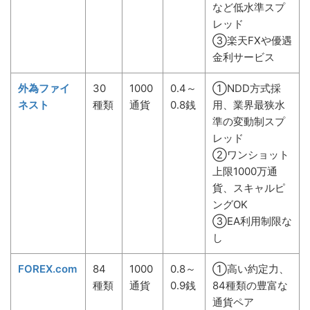
など低水準スプ
レッド
③楽天FXや優遇
金利サービス
外為ファイ
30
1000
0.4～
①NDD方式採
ネスト
種類
通貨
0.8銭
用、業界最狭水
準の変動制スプ
レッド
②ワンショット
上限1000万通
貨、スキャルピ
ングOK
③EA利用制限な
し
FOREX.com
84
1000
0.8～
①高い約定力、
種類
通貨
0.9銭
84種類の豊富な
通貨ペア