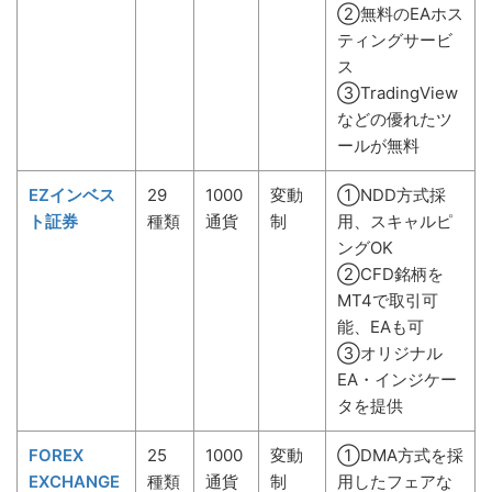
②無料のEAホス
ティングサービ
ス
③TradingView
などの優れたツ
ールが無料
EZインベス
29
1000
変動
①NDD方式採
ト証券
種類
通貨
制
用、スキャルピ
ングOK
②CFD銘柄を
MT4で取引可
能、EAも可
③オリジナル
EA・インジケー
タを提供
FOREX
25
1000
変動
①DMA方式を採
EXCHANGE
種類
通貨
制
用したフェアな