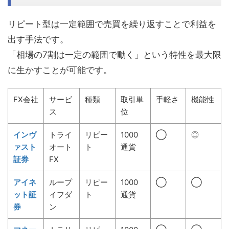
リピート型は一定範囲で売買を繰り返すことで利益を
出す手法です。
「相場の7割は一定の範囲で動く」という特性を最大限
に生かすことが可能です。
FX会社
サービ
種類
取引単
手軽さ
機能性
ス
位
インヴ
トライ
リピー
1000
◯
◎
ァスト
オート
ト
通貨
証券
FX
アイネ
ループ
リピー
1000
◯
◯
ット証
イフダ
ト
通貨
券
ン