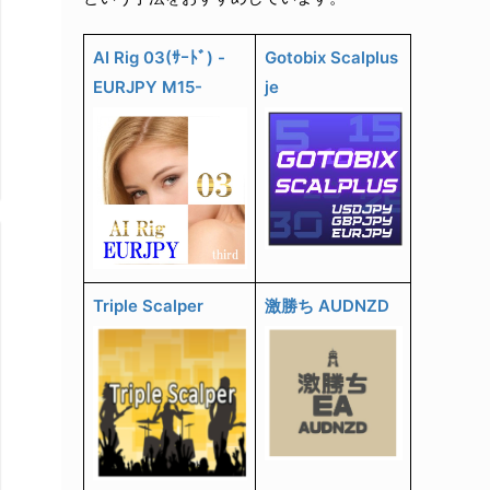
AI Rig 03(ｻｰﾄﾞ) -
Gotobix Scalplus
EURJPY M15-
je
Triple Scalper
激勝ち AUDNZD