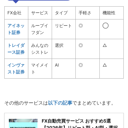
FX会社
サービス
タイプ
手軽さ
機能性
アイネッ
ループイ
リピート
◎
◯
ト証券
フダン
トレイダ
みんなの
選択
◎
△
ース証券
シストレ
インヴァ
マイメイ
AI
◎
△
スト証券
ト
その他のサービスは
以下の記事
でまとめています。
FX自動売買サービス おすすめ5選
【2026年】リピート型・AI型・選択