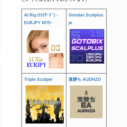
AI Rig 03(ｻｰﾄﾞ) -
Gotobix Scalplus
EURJPY M15-
je
Triple Scalper
激勝ち AUDNZD