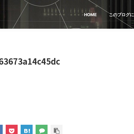
HOME
このブログに
63673a14c45dc