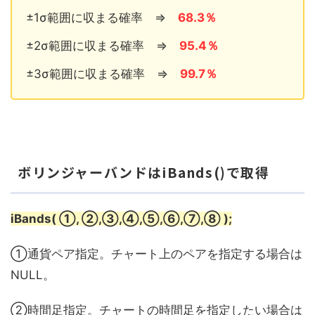
±1σ範囲に収まる確率 ⇒
68.3％
±2σ範囲に収まる確率 ⇒
95.4％
±3σ範囲に収まる確率 ⇒
99.7％
ボリンジャーバンドはiBands()で取得
iBands( ①, ②,③,④,⑤,⑥,⑦,⑧ );
①通貨ペア指定。チャート上のペアを指定する場合は
NULL。
②時間足指定。チャートの時間足を指定したい場合は