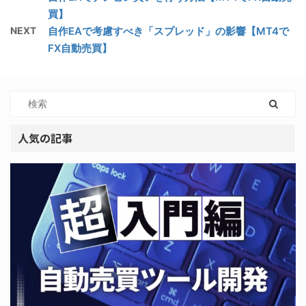
買】
NEXT
自作EAで考慮すべき「スプレッド」の影響【MT4で
FX自動売買】
人気の記事