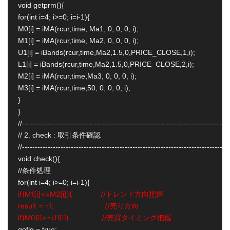
void getprm(){

for(int i=4; i>=0; i=i-1){

M0[i] = iMA(rcur,time, Ma1, 0, 0, 0, i);

M1[i] = iMA(rcur,time, Ma2, 0, 0, 0, i);

U1[i] = iBands(rcur,time,Ma2,1.5,0,PRICE_CLOSE,1,i);

L1[i] = iBands(rcur,time,Ma2,1.5,0,PRICE_CLOSE,2,i);

M2[i] = iMA(rcur,time,Ma3, 0, 0, 0, i);

M3[i] = iMA(rcur,time,50, 0, 0, 0, i);

}

}

//---------------------------------------------------------------------------------
// 2. check : 取引条件確認

//---------------------------------------------------------------------------------
void check(){

//条件処理

if(M1[i]<=M2[i]){              //トレンド方向把握
result = -1;                         //売り方向
if(M0[i]>=U1[i])                //売買タイミング把握
goflg = true;
