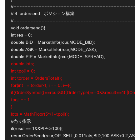
//---------------------------------------------------------------------------------
// 4. ordersend : ポジション構築

//---------------------------------------------------------------------------------
void ordersend(){

int res = 0;

double BID = MarketInfo(rcur,MODE_BID);

double ASK = MarketInfo(rcur,MODE_ASK);

double lots;
int tpoji = 0;
int torder = OrdersTotal();
for(int i = torder-1; i == 0; i--){
if(OrderSymbol()==rcur&&((OrderType()==0&&result==1)||(Orde
tpoji += 1;
}
lots = MathFloor(5*(1+tpoji));
//売り指示

if(result==-1&&PIP<=100){

res = OrderSend(rcur,OP_SELL,0.01*lots,BID,100,ASK+0.2,ASK-0