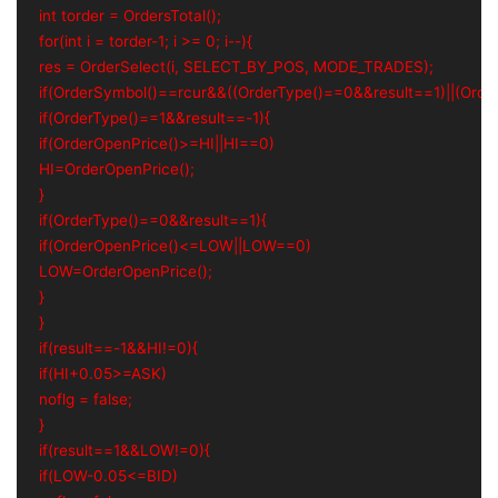
int torder = OrdersTotal();
for(int i = torder-1; i >= 0; i--){
res = OrderSelect(i, SELECT_BY_POS, MODE_TRADES);
if(OrderSymbol()==rcur&&((OrderType()==0&&result==1)||(Orde
if(OrderType()==1&&result==-1){
if(OrderOpenPrice()>=HI||HI==0)
HI=OrderOpenPrice();
}
if(OrderType()==0&&result==1){
if(OrderOpenPrice()<=LOW||LOW==0)
LOW=OrderOpenPrice();
}
}
if(result==-1&&HI!=0){
if(HI+0.05>=ASK)
noflg = false;
}
if(result==1&&LOW!=0){
if(LOW-0.05<=BID)