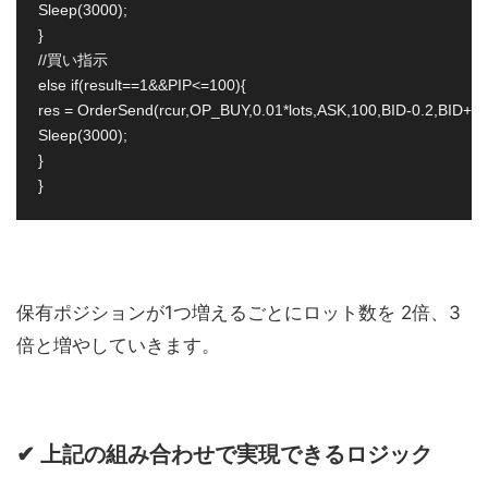
Sleep(3000);

}

//買い指示

else if(result==1&&PIP<=100){

res = OrderSend(rcur,OP_BUY,0.01*lots,ASK,100,BID-0.2,BID+0.
Sleep(3000);

}

保有ポジションが1つ増えるごとにロット数を 2倍、3
倍と増やしていきます。
✔ 上記の組み合わせで実現できるロジック