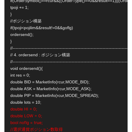
if(OrderSymbol()==rcur&&((OrderType()==0&&result==1)||(OrderT
tpoji += 1;

}

//ポジション構築

if(tpoji<pojilim&&result!=0&&goflg)

ordersend();

}

//---------------------------------------------------------------------------------
// 4. ordersend : ポジション構築

//---------------------------------------------------------------------------------
void ordersend(){

int res = 0;

double BID = MarketInfo(rcur,MODE_BID);

double ASK = MarketInfo(rcur,MODE_ASK);

double PIP = MarketInfo(rcur,MODE_SPREAD);

double HI = 0;
double LOW = 0;
bool noflg = true;
//選択通貨ポジション数取得