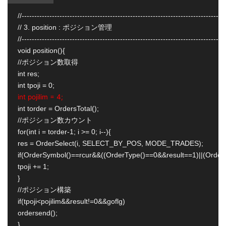
//---------------------------------------------------------------------------------
// 3. position : ポジション管理

//---------------------------------------------------------------------------------
void position(){

//ポジション数取得

int res;

int pojilim = 4;
int torder = OrdersTotal();

//ポジション数カウント

for(int i = torder-1; i >= 0; i--){

res = OrderSelect(i, SELECT_BY_POS, MODE_TRADES);

if(OrderSymbol()==rcur&&((OrderType()==0&&result==1)||(OrderT
tpoji += 1;

}

//ポジション構築

if(tpoji<pojilim&&result!=0&&goflg)

ordersend();

}
