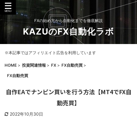
FXの始め方から自動化までを徹底解説
KAZUのFX自動化ラボ
※本記事ではアフィリエイト広告を利用しています
HOME
>
投資関連情報
>
FX
>
FX自動売買
>
FX自動売買
自作EAでナンピン買いを行う方法【MT4でFX自
動売買】
2022年10月30日