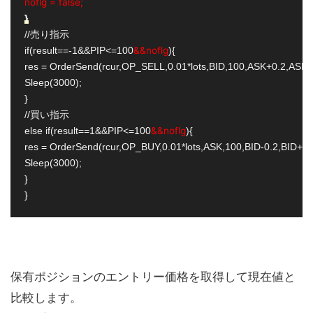
noflg = false;
}
//売り指示

&&noflg
if(result==-1&&PIP<=100
){

res = OrderSend(rcur,OP_SELL,0.01*lots,BID,100,ASK+0.2,ASK-0
Sleep(3000);

}

//買い指示

&&noflg
else if(result==1&&PIP<=100
){

res = OrderSend(rcur,OP_BUY,0.01*lots,ASK,100,BID-0.2,BID+0.
Sleep(3000);

}

保有ポジションのエントリー価格を取得して現在値と
比較します。