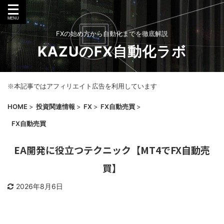
FXの始め方から自動化までを徹底解説
KAZUのFX自動化ラボ
※本記事ではアフィリエイト広告を利用しています
HOME
>
投資関連情報
>
FX
>
FX自動売買
>
FX自動売買
EA開発に役立つテクニック【MT4でFX自動売
買】
2026年8月6日