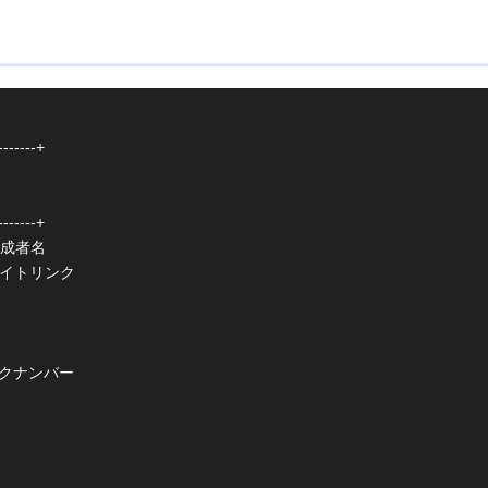
-------+

-------+

/ 作成者名

Webサイトリンク

ジックナンバー
