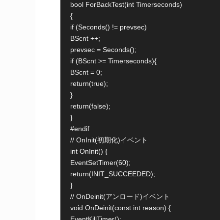
bool ForBackTest(int Timerseconds)

{

if (Seconds() != prevsec)

BScnt ++;

prevsec = Seconds();

if (BScnt >= Timerseconds){

BScnt = 0;

return(true);

}

return(false);

}

#endif

// OnInit(初期化)イベント

int OnInit() {

EventSetTimer(60);

return(INIT_SUCCEEDED);

}

// OnDeinit(アンロード)イベント

void OnDeinit(const int reason) {

EventKillTimer();
