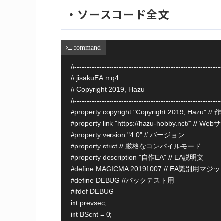
・ソースコード全文
 command
//-----------------------------------------------------------
// jisakuEA.mq4

// Copyright 2019, Hazu

//-----------------------------------------------------------
#property copyright "Copyright 2019, Hazu" /
#property link "https://hazu-hobby.net/" // 
#property version "4.0" // バージョン

#property strict // 厳格なコンパイルモード

#property description "自作EA" // EA説明文

#define MAGICMA 20191007 // EA識別用マ
#define DEBUG //バックテスト用

#ifdef DEBUG

int prevsec;

int BScnt = 0;
