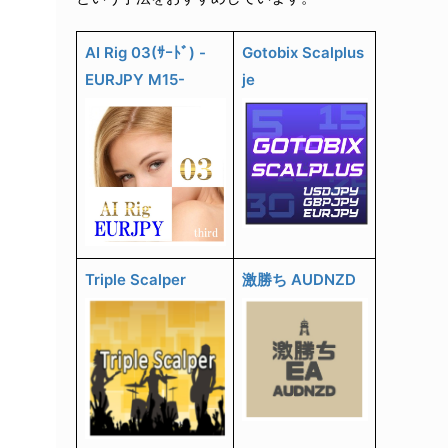
AI Rig 03(ｻｰﾄﾞ) -
Gotobix Scalplus
EURJPY M15-
je
Triple Scalper
激勝ち AUDNZD