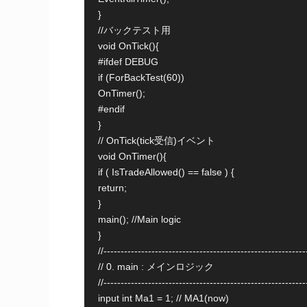
}

//バックテスト用

void OnTick(){

#ifdef DEBUG

if (ForBackTest(60))

OnTimer();

#endif

}

// OnTick(tick受信)イベント

void OnTimer(){

if ( IsTradeAllowed() == false ) {

return;

}

main(); //Main logic

}

//-----------------------------------------------------------
// 0. main : メインロジック

//-----------------------------------------------------------
input int Ma1 = 1; // MA1(now)
